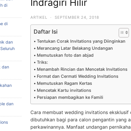
Indragiri Hilir
h di
ARTIKEL
·
SEPTEMBER 24, 2018
e di
Daftar Isi
Tentukan Corak Invitations yang Diinginkan
nik dan
Merancang Latar Belakang Undangan
 Seluruh
Memutuskan foto dan abjad
Triks:
k dan
Menambah Rincian dan Mencetak Invitations
Format dan Cermati Wedding Invitations
Memutuskan Ragam Kertas
ikahan
Mencetak Kartu invitations
Persiapan membagikan ke Famili
ple dan
Cara membuat wedding invitations eksklusif 
dibutuhkan bagi para calon pengantin yang 
ions
perkawinannya. Manfaat undangan pernikaha