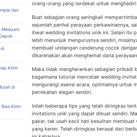
orang-orang yang terdekat untuk menghadiri 
imple dan
Buat sebagian orang seringkali mempertimb
sejumlah perihal perayaan perkawinannya, sa
 Melayani
ihwal wedding invitations unik ini. Selain i
 Depok
lebih menunjuk mengurusnya sendiri, misalny
membuat undangan cenderung cocok dengan 
di
dikarenakan akan menghemat dana perayaan 
iap Kirim
Maka tidak mengherankan sebagian pribadi 
bagaimana tutorial mencetak wedding invitat
mengurangi esensi acara, optimalnya untuk
urah di
pernikahan elegan sendiri.
Inilah beberapa tips yang telah diringkas t
Bisa Kirim
invitations unik yang dapat dibuat sendiri. 
pakar, tak usah kecil hati kesulitan membuat
yang keren. Telah diringkas berasal dari berb
ini kabarnya.