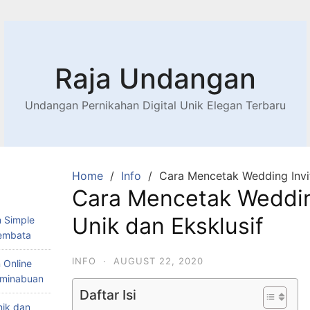
Raja Undangan
Undangan Pernikahan Digital Unik Elegan Terbaru
Home
Info
Cara Mencetak Wedding Invit
Cara Mencetak Wedding
Unik dan Eksklusif
 Simple
Lembata
INFO
·
AUGUST 22, 2020
 Online
Teminabuan
Daftar Isi
nik dan