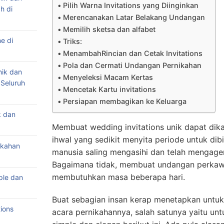
Pilih Warna Invitations yang Diinginkan
h di
Merencanakan Latar Belakang Undangan
Memilih sketsa dan alfabet
e di
Triks:
MenambahRincian dan Cetak Invitations
Pola dan Cermati Undangan Pernikahan
nik dan
Menyeleksi Macam Kertas
 Seluruh
Mencetak Kartu invitations
Persiapan membagikan ke Keluarga
k dan
Membuat wedding invitations unik dapat dika
ihwal yang sedikit menyita periode untuk dib
ikahan
manusia saling mengasihi dan telah mengage
Bagaimana tidak, membuat undangan perkaw
membutuhkan masa beberapa hari.
ple dan
Buat sebagian insan kerap menetapkan untuk
ions
acara pernikahannya, salah satunya yaitu unt