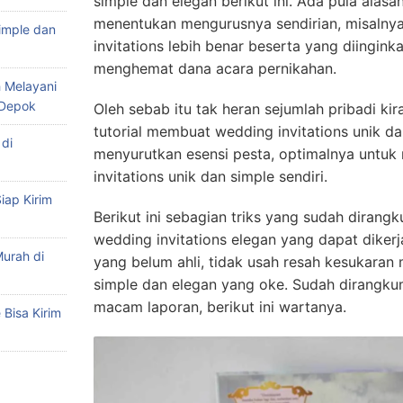
simple dan elegan berikut ini. Ada pula alas
menentukan mengurusnya sendirian, misalnya
imple dan
invitations lebih benar beserta yang diingin
menghemat dana acara pernikahan.
 Melayani
 Depok
Oleh sebab itu tak heran sejumlah pribadi k
tutorial membuat wedding invitations unik d
di
menyurutkan esensi pesta, optimalnya untu
invitations unik dan simple sendiri.
iap Kirim
Berikut ini sebagian triks yang sudah dirang
wedding invitations elegan yang dapat diker
urah di
yang belum ahli, tidak usah resah kesukaran
simple dan elegan yang oke. Sudah dirangku
macam laporan, berikut ini wartanya.
Bisa Kirim