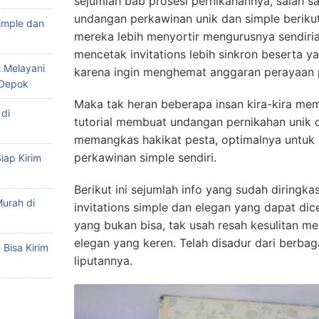
sejumlah bab prosesi pernikahannya, salah sa
undangan perkawinan unik dan simple berikut 
imple dan
mereka lebih menyortir mengurusnya sendirian
mencetak invitations lebih sinkron beserta 
 Melayani
karena ingin menghemat anggaran perayaan 
 Depok
Maka tak heran beberapa insan kira-kira m
di
tutorial membuat undangan pernikahan unik 
memangkas hakikat pesta, optimalnya untuk
perkawinan simple sendiri.
iap Kirim
Berikut ini sejumlah info yang sudah diringk
urah di
invitations simple dan elegan yang dapat dic
yang bukan bisa, tak usah resah kesulitan 
elegan yang keren. Telah disadur dari berbagai
Bisa Kirim
liputannya.