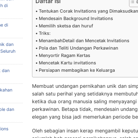
Daftar Isi
h di
Tentukan Corak Invitations yang Dimaksudka
Mendesain Background Invitations
e di
Memilih sketsa dan huruf
Triks:
MenambahDetail dan Mencetak Invitations
nik dan
Pola dan Teliti Undangan Perkawinan
 Seluruh
Menyortir Ragam Kertas
Mencetak Kartu invitations
Persiapan membagikan ke Keluarga
k dan
Membuat undangan pernikahan unik dan simpl
ikahan
salah satu perihal yang setidaknya membutuh
ketika dua orang manusia saling menyayangi
perkawinan. Betapa tidak, mendesain undang
ple dan
elegan yang bisa jadi memerlukan periode be
ions
Oleh sebagian insan kerap mengambil keput