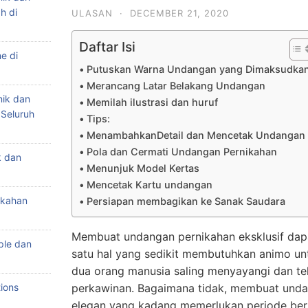
h di
ULASAN
·
DECEMBER 21, 2020
Daftar Isi
e di
Putuskan Warna Undangan yang Dimaksudka
Merancang Latar Belakang Undangan
nik dan
Memilah ilustrasi dan huruf
 Seluruh
Tips:
MenambahkanDetail dan Mencetak Undangan
Pola dan Cermati Undangan Pernikahan
k dan
Menunjuk Model Kertas
Mencetak Kartu undangan
ikahan
Persiapan membagikan ke Sanak Saudara
Membuat undangan pernikahan eksklusif dapa
ple dan
satu hal yang sedikit membutuhkan animo unt
dua orang manusia saling menyayangi dan t
ions
perkawinan. Bagaimana tidak, membuat unda
elegan yang kadang memerlukan periode berh