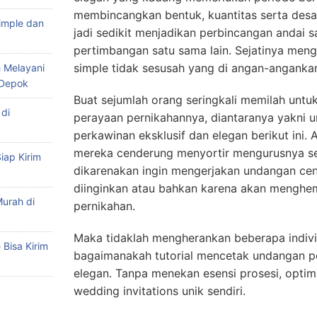
membincangkan bentuk, kuantitas serta desain
imple dan
jadi sedikit menjadikan perbincangan andai
pertimbangan satu sama lain. Sejatinya men
simple tidak sesusah yang di angan-anganka
 Melayani
 Depok
Buat sejumlah orang seringkali memilah untu
di
perayaan pernikahannya, diantaranya yakni 
perkawinan eksklusif dan elegan berikut ini
mereka cenderung menyortir mengurusnya sen
iap Kirim
dikarenakan ingin mengerjakan undangan ce
diinginkan atau bahkan karena akan menghem
urah di
pernikahan.
Maka tidaklah mengherankan beberapa indiv
Bisa Kirim
bagaimanakah tutorial mencetak undangan pe
elegan. Tanpa menekan esensi prosesi, opti
wedding invitations unik sendiri.