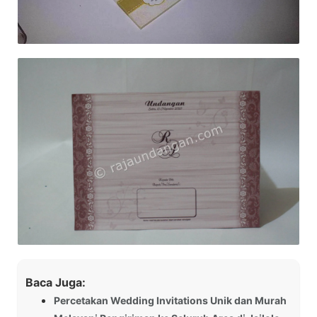
Baca Juga:
Percetakan Wedding Invitations Unik dan Murah