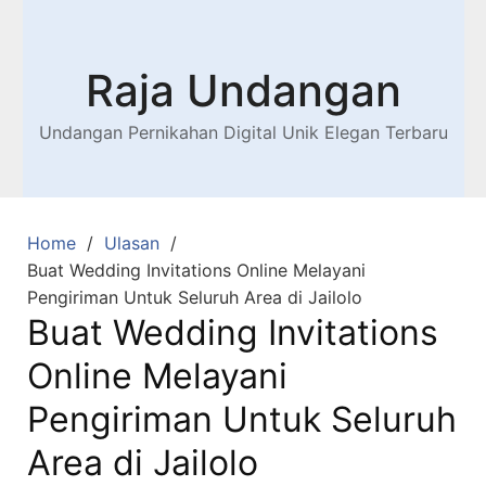
Raja Undangan
Undangan Pernikahan Digital Unik Elegan Terbaru
Home
Ulasan
Buat Wedding Invitations Online Melayani
Pengiriman Untuk Seluruh Area di Jailolo
Buat Wedding Invitations
Online Melayani
Pengiriman Untuk Seluruh
Area di Jailolo