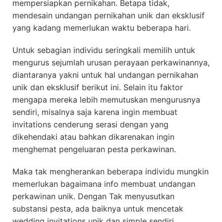
mempersiapkan pernikahan. Betapa tidak,
mendesain undangan pernikahan unik dan eksklusif
yang kadang memerlukan waktu beberapa hari.
Untuk sebagian individu seringkali memilih untuk
mengurus sejumlah urusan perayaan perkawinannya,
diantaranya yakni untuk hal undangan pernikahan
unik dan eksklusif berikut ini. Selain itu faktor
mengapa mereka lebih memutuskan mengurusnya
sendiri, misalnya saja karena ingin membuat
invitations cenderung serasi dengan yang
dikehendaki atau bahkan dikarenakan ingin
menghemat pengeluaran pesta perkawinan.
Maka tak mengherankan beberapa individu mungkin
memerlukan bagaimana info membuat undangan
perkawinan unik. Dengan Tak menyusutkan
substansi pesta, ada baiknya untuk mencetak
wedding invitations unik dan simple sendiri.