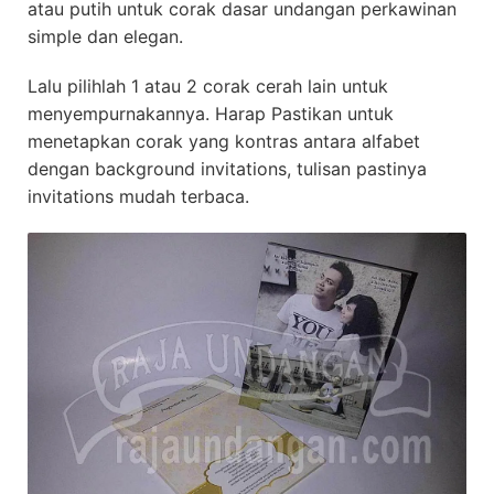
atau putih untuk corak dasar undangan perkawinan
simple dan elegan.
Lalu pilihlah 1 atau 2 corak cerah lain untuk
menyempurnakannya. Harap Pastikan untuk
menetapkan corak yang kontras antara alfabet
dengan background invitations, tulisan pastinya
invitations mudah terbaca.