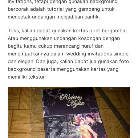
invitations, tetapi dengan gunakan background
bercorak adalah tutorial yang gampang untuk
mencetak undangan menjadikan cantik.
Triks, kalian dapat gunakan kertas print bergambar.
Atau menggunakan undangan kosongan dengan
begitu kamu cukup merancang huruf dan
menempatkannya dalam wedding invitations simple
dan elegan. Dan juga, kalian dapat jua gunakan foto
background beserta menggunakan kertas yang
memiliki tekstur.